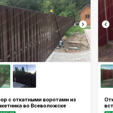
ор с откатными воротами из
От
кетника во Всеволожске
вс