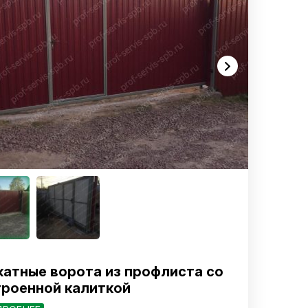
катные ворота из профлиста со
троенной калиткой