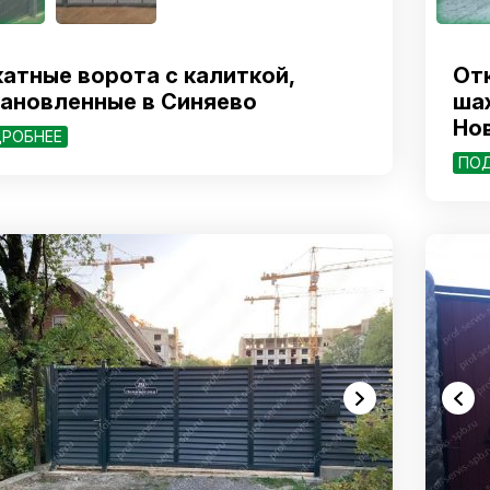
атные ворота с калиткой,
От
ановленные в Синяево
ша
Но
РОБНЕЕ
ПО