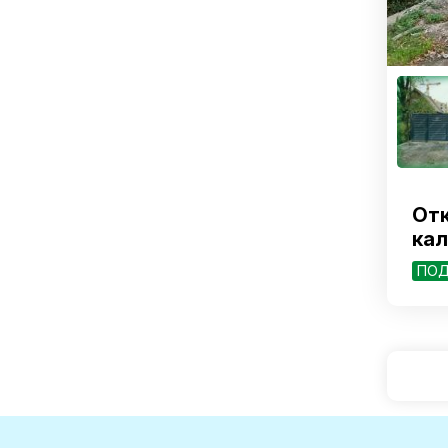
Отк
кал
ПОД