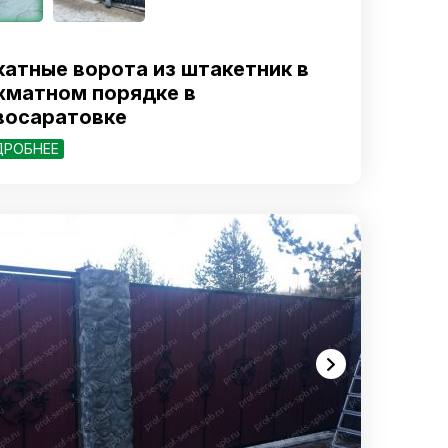
катные ворота из штакетник в
хматном порядке в
восаратовке
ДРОБНЕЕ