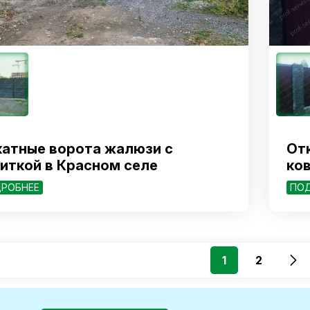
атные ворота жалюзи с
От
иткой в Красном селе
ков
РОБНЕЕ
ПО
1
2