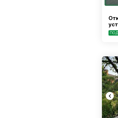
Отк
уст
ПОД