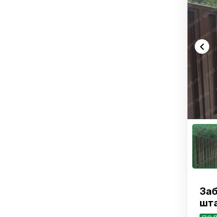
Заб
шта