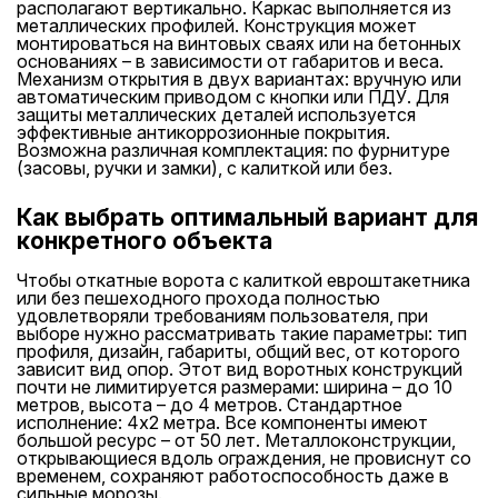
располагают вертикально. Каркас выполняется из
металлических профилей. Конструкция может
монтироваться на винтовых сваях или на бетонных
основаниях – в зависимости от габаритов и веса.
Механизм открытия в двух вариантах: вручную или
автоматическим приводом с кнопки или ПДУ. Для
защиты металлических деталей используется
эффективные антикоррозионные покрытия.
Возможна различная комплектация: по фурнитуре
(засовы, ручки и замки), с калиткой или без.
Как выбрать оптимальный вариант для
конкретного объекта
Чтобы откатные ворота с калиткой евроштакетника
или без пешеходного прохода полностью
удовлетворяли требованиям пользователя, при
выборе нужно рассматривать такие параметры: тип
профиля, дизайн, габариты, общий вес, от которого
зависит вид опор. Этот вид воротных конструкций
почти не лимитируется размерами: ширина – до 10
метров, высота – до 4 метров. Стандартное
исполнение: 4х2 метра. Все компоненты имеют
большой ресурс – от 50 лет. Металлоконструкции,
открывающиеся вдоль ограждения, не провиснут со
временем, сохраняют работоспособность даже в
сильные морозы.