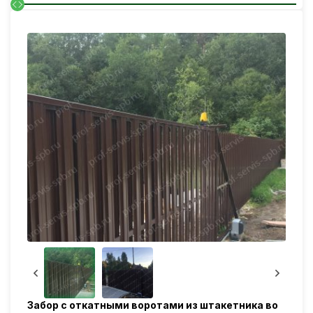
Забор с откатными воротами из штакетника во
Отка