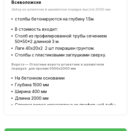
Всеволожске
кали
Забор из штакетник в шахматном порядке высота 2000 мм
Откатн
4000
столбы бетонируются на глубину 1.5м.
на 
В стоимость входит:
глу
Столб из профилированной трубы сечением
шир
50*50*2 длинной 3 м.
дли
Лаги 40х20х2 2 шт покрашен грунтом.
Ств
Столбы с пластиковыми заглушками сверху.
60х
рас
Ворота — Откатные ворота штакетник в шахматном
порядке для проема 5000х2000 мм
Вор
опо
На бетонном основании
эле
Глубина 1500 мм
сиг
Ширина 400 мм
Калит
Длинна 2000 мм
Створка ворот изготовлена из профильной тубы
Кал
60х30х2 мм,
мм,
Раскосы и перемычки 40х20х2 мм
Рас
Ворота покрашены краской HAMMERITE
Вор
Опорный столб 80х80х3 мм