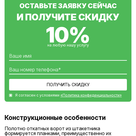
Вре
ОСТАВЬТЕ ЗАЯВКУ СЕЙЧАС
Приемный столб 80х80х3 мм
Электропривод R-TEHX 1000 фотоэлемент
И ПОЛУЧИТЕ СКИДКУ
сигнальная лампа 2 пульта
10%
Калитка
Калитка изготовлена из профильной тубы 60х30х2
мм,
на любую нашу услугу
Раскосы и перемычки 40х20х2 мм
Покрашена краской HAMMERITE врезной замок
ПОЛУЧИТЬ СКИДКУ
Я согласен с условиями
«Политика конфиденциальности»
Конструкционные особенности
Полотно откатных ворот из штакетника
формируется планками, преимущественно их