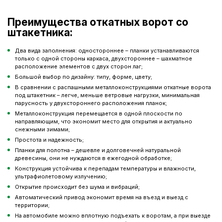
Преимущества откатных ворот со
штакетника:
Два вида заполнения: одностороннее – планки устанавливаются
только с одной стороны каркаса, двухстороннее – шахматное
расположение элементов с двух сторон лаг;
Большой выбор по дизайну: типу, форме, цвету;
В сравнении с распашными металлоконструкциями откатные ворота
под штакетник – легче, меньше ветровые нагрузки, минимальная
парусность у двухстороннего расположения планок;
Металлоконструкция перемещается в одной плоскости по
направляющим, что экономит место для открытия и актуально
снежными зимами;
Простота и надежность;
Планки для полотна – дешевле и долговечней натуральной
древесины, они не нуждаются в ежегодной обработке;
Конструкция устойчива к перепадам температуры и влажности,
ультрафиолетовому излучению;
Открытие происходит без шума и вибраций;
Автоматический привод экономит время на въезд и выезд с
территории;
На автомобиле можно вплотную подъехать к воротам, а при выезде