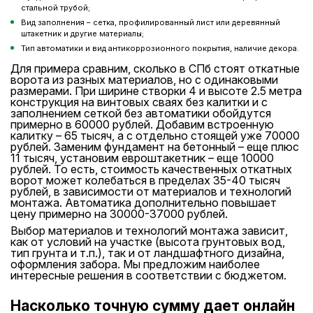
стальной трубой;
Вид заполнения – сетка, профилированный лист или деревянный
штакетник и другие материалы;
Тип автоматики и вид антикоррозионного покрытия, наличие декора.
Для примера сравним, сколько в СПб стоят откатные
ворота из разных материалов, но с одинаковыми
размерами. При ширине створки 4 и высоте 2.5 метра
конструкция на винтовых сваях без калитки и с
заполнением сеткой без автоматики обойдутся
примерно в 60000 рублей. Добавим встроенную
калитку – 65 тысяч, а с отдельно стоящей уже 70000
рублей. Заменим фундамент на бетонный – еще плюс
11 тысяч, установим евроштакетник – еще 10000
рублей. То есть, стоимость качественных откатных
ворот может колебаться в пределах 35-40 тысяч
рублей, в зависимости от материалов и технологий
монтажа. Автоматика дополнительно повышает
цену примерно на 30000-37000 рублей.
Выбор материалов и технологий монтажа зависит,
как от условий на участке (высота грунтовых вод,
тип грунта и т.п.), так и от ландшафтного дизайна,
оформления забора. Мы предложим наиболее
интересные решения в соответствии с бюджетом.
Насколько точную сумму дает онлайн