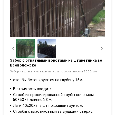
Забор с откатными воротами из штакетника во
Отка
Всеволожске
кали
Забор из штакетник в шахматном порядке высота 2000 мм
Откатн
4000
столбы бетонируются на глубину 1.5м.
на 
В стоимость входит:
глу
Столб из профилированной трубы сечением
шир
50*50*2 длинной 3 м.
дли
Лаги 40х20х2 2 шт покрашен грунтом.
Ств
Столбы с пластиковыми заглушками сверху.
60х