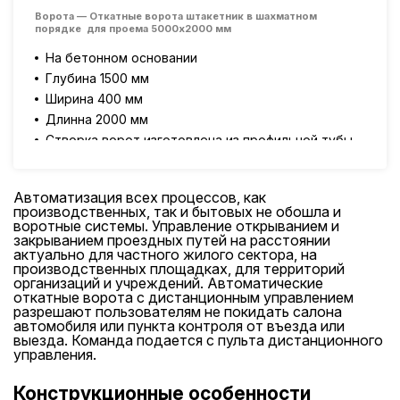
рас
Ворота — Откатные ворота штакетник в шахматном
порядке для проема 5000х2000 мм
Вор
опо
На бетонном основании
эле
Глубина 1500 мм
сиг
Ширина 400 мм
Калит
Длинна 2000 мм
Створка ворот изготовлена из профильной тубы
Кал
60х30х2 мм,
мм,
Раскосы и перемычки 40х20х2 мм
Рас
Автоматизация всех процессов, как
Ворота покрашены краской HAMMERITE
Вор
производственных, так и бытовых не обошла и
Опорный столб 80х80х3 мм
воротные системы. Управление открыванием и
Вре
закрыванием проездных путей на расстоянии
Приемный столб 80х80х3 мм
актуально для частного жилого сектора, на
Электропривод R-TEHX 1000 фотоэлемент
производственных площадках, для территорий
сигнальная лампа 2 пульта
организаций и учреждений. Автоматические
откатные ворота с дистанционным управлением
Калитка
разрешают пользователям не покидать салона
автомобиля или пункта контроля от въезда или
Калитка изготовлена из профильной тубы 60х30х2
выезда. Команда подается с пульта дистанционного
мм,
управления.
Раскосы и перемычки 40х20х2 мм
Конструкционные особенности
Покрашена краской HAMMERITE врезной замок